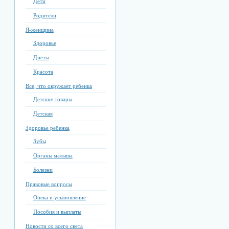
Дети
Родители
Я-женщина
Здоровье
Диеты
Красота
Все, что окружает ребенка
Детские товары
Детская
Здоровье ребенка
Зубы
Органы малыша
Болезни
Правовые вопросы
Опека и усыновление
Пособия и выплаты
Новости со всего света