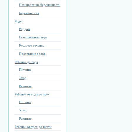
Планирование беременности
Беременность
Роды
Роддом
Естественные роды
Кесарево сечение
Протекание родов
Ребенок до года
Питание
Уход
Развитие
Ребенок от года до трех
Питание
Уход
Развитие
Ребенок от трех до шести