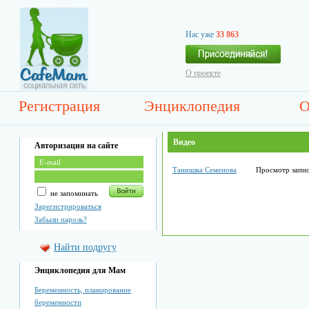
Нас уже
33 863
О проекте
Регистрация
Энциклопедия
О
Видео
Авторизация на сайте
Танюшка Семенова
Просмотр запи
не запоминать
Зарегистрироваться
Забыли пароль?
Найти подругу
Энциклопедия для Мам
Беременность, планирование
беременности