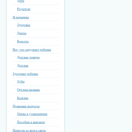
Дети
Родители
Я-женщина
Здоровье
Диеты
Красота
Все, что окружает ребенка
Детские товары
Детская
Здоровье ребенка
Зубы
Органы малыша
Болезни
Правовые вопросы
Опека и усыновление
Пособия и выплаты
Новости со всего света