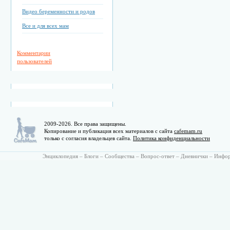
Видео беременности и родов
Все и для всех мам
Комментарии
пользователей
2009-2026. Все права защищены.
Копирование и публикация всех материалов с сайта
cafemam.ru
только с согласия владельцев сайта.
Политика конфиденциальности
Энциклопедия
–
Блоги
–
Сообщества
–
Вопрос-ответ
–
Дневнички
–
Инфо