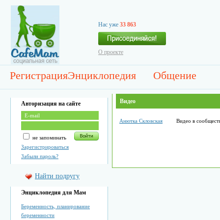
Нас уже
33 863
О проекте
Регистрация
Энциклопедия
Общение
Видео
Авторизация на сайте
Анютка Скловская
Видео в сообщест
не запоминать
Зарегистрироваться
Забыли пароль?
Найти подругу
Энциклопедия для Мам
Беременность, планирование
беременности